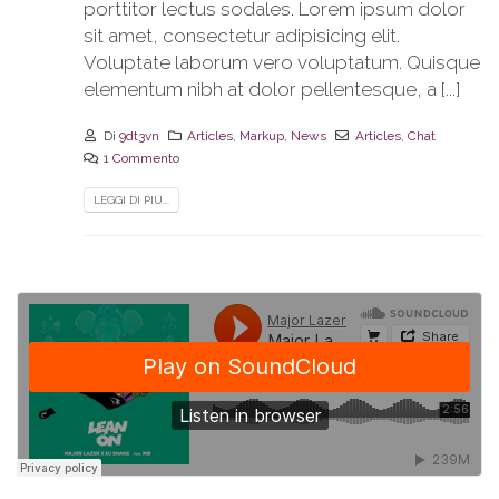
porttitor lectus sodales. Lorem ipsum dolor
sit amet, consectetur adipisicing elit.
Voluptate laborum vero voluptatum. Quisque
elementum nibh at dolor pellentesque, a [...]
Di
9dt3vn
Articles
,
Markup
,
News
Articles
,
Chat
1 Commento
LEGGI DI PIÙ...