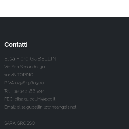
Contatti
Elisa Fiore GUBELLINI
Via San Secondo, 30
10128 TORINO
P.IVA 02964560300
Tel.
+39 3405885244
PEC:
elisa.gubellini@pec.it
Email:
elisa.gubellini@wineangels.net
SARA GROSSO