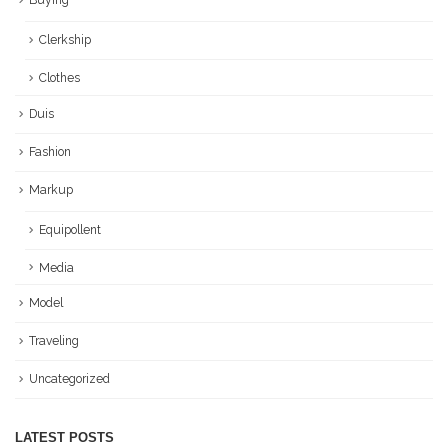
Buying
Clerkship
Clothes
Duis
Fashion
Markup
Equipollent
Media
Model
Traveling
Uncategorized
LATEST POSTS