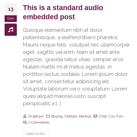
This is a standard audio
13
embedded post
Gen
Quisque elementum nibh at dolor
pellentesque, a eleifend libero pharetra.
Mauris neque felis, volutpat nec ullamcorper
eget, sagittis vel enim. Nam sit amet ante
egestas, gravida tellus vitae, semper eros.
Nullam mattis mi at metus egestas, in
porttitor lectus sodales. Lorem ipsum dolor
sit amet, consectetur adipisicing elit.
Voluptate laborum vero voluptatum. Lorem
quasi aliquid maiores iusto suscipit
perspiciatis a [...]
Di
9dt3vn
Buying
,
Clothes
,
Markup
Chat
,
Css
,
Fun
1 Commento
LEGGI DI PIÙ...