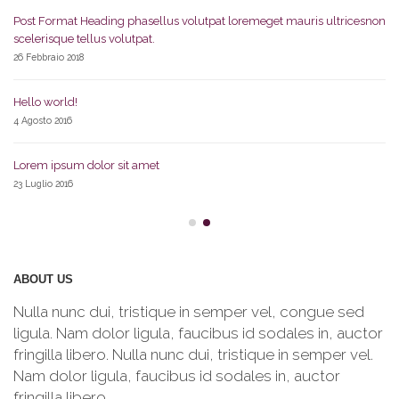
Post Format Heading phasellus volutpat loremeget mauris ultricesnon
scelerisque tellus volutpat.
26 Febbraio 2018
Hello world!
4 Agosto 2016
Lorem ipsum dolor sit amet
23 Luglio 2016
ABOUT US
Nulla nunc dui, tristique in semper vel, congue sed
ligula. Nam dolor ligula, faucibus id sodales in, auctor
fringilla libero. Nulla nunc dui, tristique in semper vel.
Nam dolor ligula, faucibus id sodales in, auctor
fringilla libero.