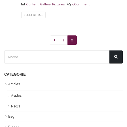
Content
,
Gallery
,
Pictures
5 Commenti
LEGGI DI PIÙ...
1
2
CATEGORIE
Articles
Asides
News
Bag