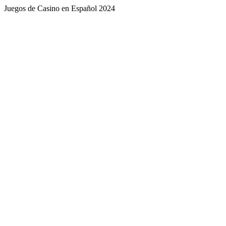
Juegos de Casino en Español 2024